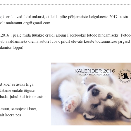
ng
korraldavad fotokonkursi, et leida pilte põhjamaiste kelgukoerte 2017. aasta
liselt malamuut.org@gmail.com .
.2016 , peale mida luuakse eraldi album Facebookis fotode hindamiseks. Fotode
eab avaldamiseks olema autori luba), pildil olevate koerte tõutunnistuse järgsed
ndamise lõppu).
et koer ei asuks liiga
. Jätame endale õiguse
ubada, juhul kui fotode autor
amuut, samojeedi koer,
alt koera pea