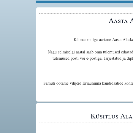
Aasta 
Käimas on iga-aastane Aasta Alask
Nagu eelmiselgi aastal saab oma tulemused edastada
tulemused posti või e-postiga. Järjestatud ja d
Samuti ootame vihjeid Eriauhinna kandidaatide kohta
Küsitlus Al