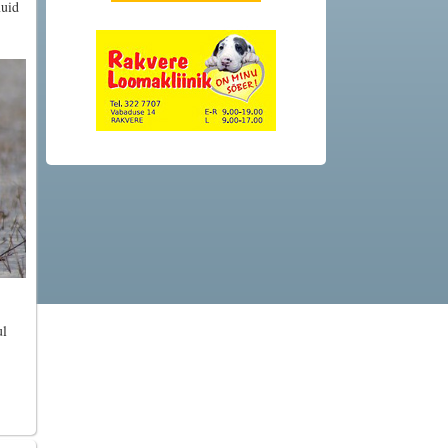
muid
ul