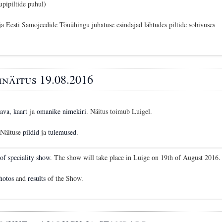
upipiltide puhul)
ja Eesti Samojeedide Tõuühingu juhatuse esindajad lähtudes piltide sobivuses
inäitus 19.08.2016
kava, kaart
ja
omanike nimekiri
. Näitus toimub Luigel.
Näituse
pildid
ja
tulemused
.
 of speciality show
. The show will take place in Luige on 19th of August 2016.
hotos
and
results
of the Show.