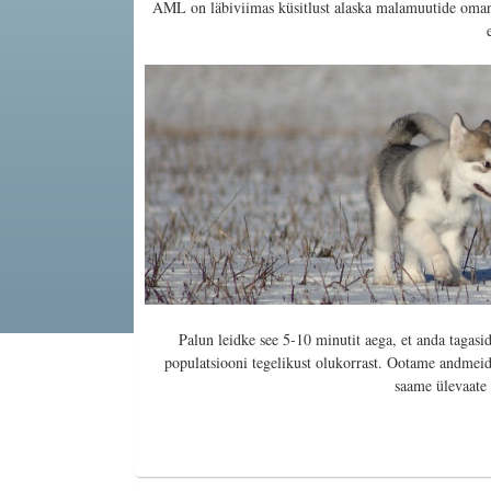
AML on läbiviimas küsitlust alaska malamuutide oman
Palun leidke see 5-10 minutit aega, et anda tagasi
populatsiooni tegelikust olukorrast. Ootame andmeid
saame ülevaate 