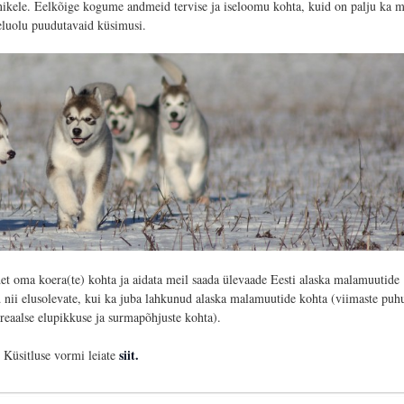
ikele. Eelkõige kogume andmeid tervise ja iseloomu kohta, kuid on palju ka 
eluolu puudutavaid küsimusi.
det oma koera(te) kohta ja aidata meil saada ülevaade Eesti alaska malamuutide
 nii elusolevate, kui ka juba lahkunud alaska malamuutide kohta (viimaste puh
reaalse elupikkuse ja surmapõhjuste kohta).
siit.
Küsitluse vormi leiate