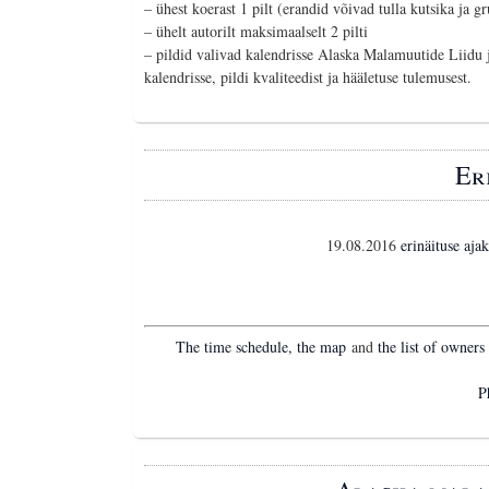
– ühest koerast 1 pilt (erandid võivad tulla kutsika ja gr
– ühelt autorilt maksimaalselt 2 pilti
– pildid valivad kalendrisse Alaska Malamuutide Liidu 
kalendrisse, pildi kvaliteedist ja hääletuse tulemusest.
Er
19.08.2016
erinäituse aja
The time schedule, the map
and
the list of owners
P