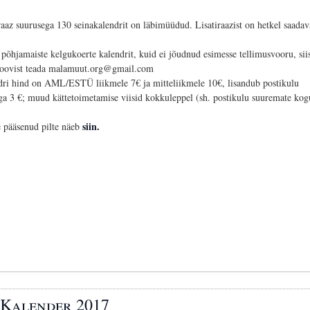
aaz suurusega 130 seinakalendrit on läbimüüdud. Lisatiraazist on hetkel saadav
põhjamaiste kelgukoerte kalendrit, kuid ei jõudnud esimesse tellimusvooru, sii
oovist teada malamuut.org@gmail.com
dri hind on AML/ESTÜ liikmele 7€ ja mitteliikmele 10€, lisandub postikulu
a 3 €; muud kättetoimetamise viisid kokkuleppel (sh. postikulu suuremate kog
siin.
e pääsenud pilte näeb
Kalender 2017