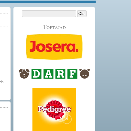
Otsi:
Toetajad
de