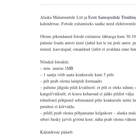
Alaska Malamuutide Liit ja
Eesti Samojeedide Tõuühi
kalendrisse. Fotode esitamiseks saatke need elektrooni
Oleme pikendanud fotode esitamise tähtaega kuni 30.10
palume lisada autori nimi (juhul kui te ise pole autor, p
nimed, kasvatajad, omanikud (infot ei avaldata enne hi
Nõuded fotodele:
– min. suurus 1MB
– 1 saatja võib saata konkursile kuni 5 pilti
– pilt peab olema laiupidi formaadis
– palume jälgida pildi kvaliteeti: et pilt ei oleks udune; 
kaugel/väikselt; et koera kehaosad ei jääks pildist välja
tehnilistel põhjustel sobimatuid pilte konkursile mitte l
puudusi ei kõrvalda.
– pildil peab olema põhjamaine kelgukoer – alaska mal
siberi husky ja/või grööni koer, näha peab olema vähem
Kalendrisse pääseb: