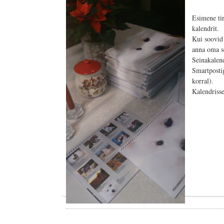
Esimene tir
kalendrit.
Kui soovid 
anna oma s
Seinakalen
Smartpostig
korral).
Kalendriss