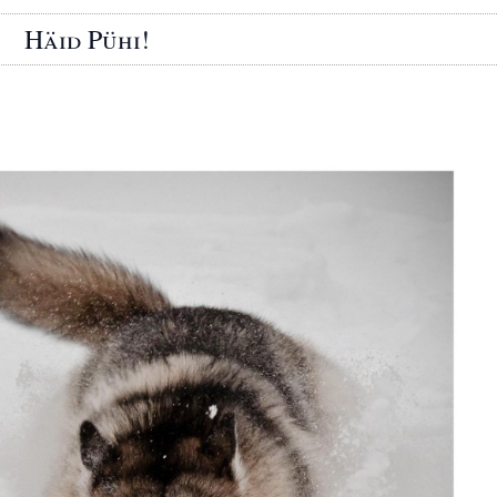
Häid Pühi!