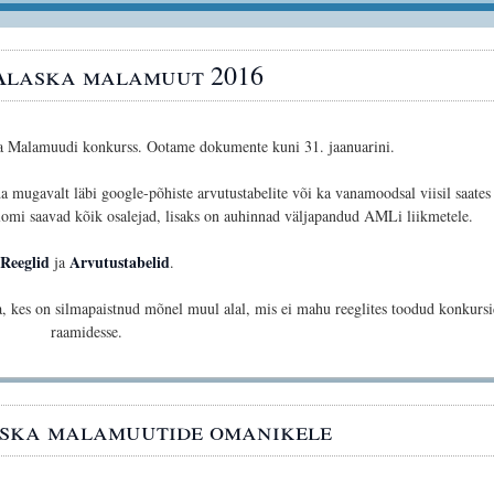
Alaska malamuut 2016
a Malamuudi konkurss. Ootame dokumente kuni 31. jaanuarini.
 mugavalt läbi google-põhiste arvutustabelite või ka vanamoodsal viisil saates
iplomi saavad kõik osalejad, lisaks on auhinnad väljapandud AMLi liikmetele.
Reeglid
Arvutustabelid
ja
.
, kes on silmapaistnud mõnel muul alal, mis ei mahu reeglites toodud konkursi
raamidesse.
aska malamuutide omanikele