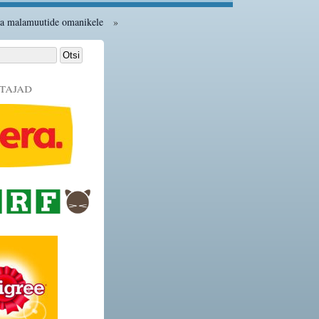
ka malamuutide omanikele
»
tajad