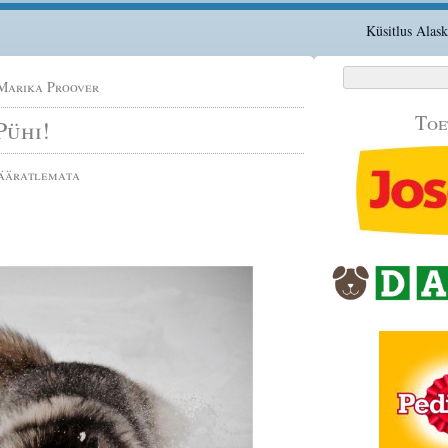
Küsitlus Alas
Otsi:
Marika Proover
Toe
Pühi!
ääratlemata