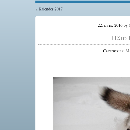
«
Kalender 2017
22. dets. 2016
by
Häid 
Categories:
M