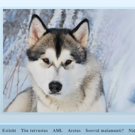
Esileht
Tõu tutvustus
AML
Aretus
Soovid malamuuti?
Nä