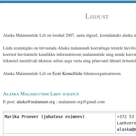
Liidust
Alaska Malamuutide Liit on loodud 2007. aasta sügisel, koondamaks alaska
Liidu eesmärgiks on tutvustada Alaska malamuudi koeratõugu teistele huvilist
koertest huvitatutele kasulikku informatsiooni malamuutide ning nende kasv
liikmetel meeldivalt üksteise seltsis aega veeta ning põnevatel ühistel ürituste
Alaska Malamuutide Liit on
Eesti Kennelliidu
liikmesorganisatsioon.
Alaska Malamuutide Liidu juhatus
E-post:
alaska@malamuut.org
; malamuut.org@gmail.com
Marika Proover (juhatuse esimees)
+372 53
Laekver
alaska@