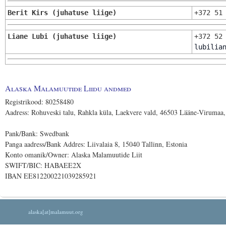
Berit Kirs (juhatuse liige)
+372 51
Liane Lubi (juhatuse liige)
+372 52
lubilia
Alaska Malamuutide Liidu andmed
Registrikood: 80258480
Aadress: Rohuveski talu, Rahkla küla, Laekvere vald, 46503 Lääne-Virumaa,
Pank/Bank: Swedbank
Panga aadress/Bank Addres: Liivalaia 8, 15040 Tallinn, Estonia
Konto omanik/Owner: Alaska Malamuutide Liit
SWIFT/BIC: HABAEE2X
IBAN EE812200221039285921
alaska[at]malamuut.org