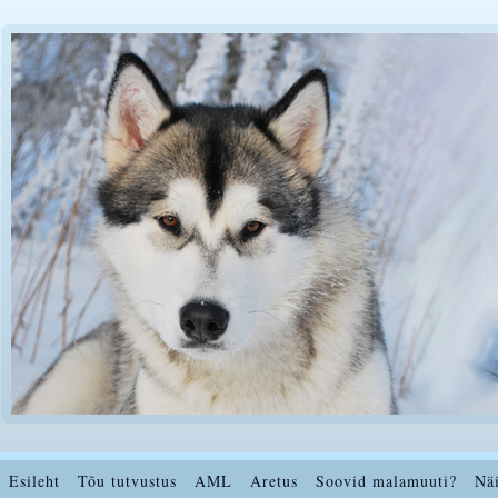
Esileht
Tõu tutvustus
AML
Aretus
Soovid malamuuti?
Nä