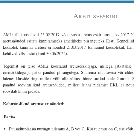
Aretuseeskiri
AMLi üldkoosolekul 25.02.2017 võeti vastu aretuseeskiri aastateks 2017-202
aretusnõuded esitati kinnitamiseks ametlikeks piiranguteks Eesti Kennellii
koosolek kinnitas aretuse erinõuded 21.03.2017 toimunud koosolekul. Eri
kehtivad viis aastat (kuni 30.06.2022).
Tegemist on teise AMLi koostatud aretuseeskirjaga, millega jätkatakse e
eesmärkidega ja paika pandud piirangutega. Suurema muutusena võrreldes 
laienes klasside ring, millest võib olla näituse hinne saadud peale 2 aastat.
pandud soovituslikud aretusnõuded, millest kinni pidamist EKL ei nõu
soovitab kinni pidada.
Kohustuslikud aretuse erinõuded:
Tervis:
Puusadüsplaasia uuringu tulemus A, B või C. Kui tulemus on C, siis võib 