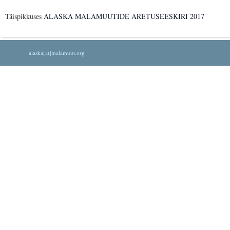
Täispikkuses
ALASKA MALAMUUTIDE ARETUSEESKIRI 2017
alaska[at]malamuut.org