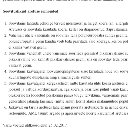
Soovituslikud aretuse erinõuded:
Soovitame lähtuda eelkõige tervest mõistusest ja haiget koera (sh. allergili
Aretuses ei soovitata kasutada koera, kellel on diagnoositud (täpsustamata 
Vähemalt ühele vanemale on soovitav teha polüneuropaatia suhtes geenites
polüneuropaatia geeni kandja võib teda paaritada vaid koeraga, kes on polü
ei kanna vastavat geeni.
Soovitame vähemalt ühele vanemale sooritada geenitest pikakarvalisuse suh
pikakarvaline või kannab pikakarvalisuse geeni, siis on soovitav teda paar
vastavat geeni.
Soovitame kasvatajatel loovutuslepingutesse sisse kirjutada nõue või soov
küünarliigeste düsplaasia ning silmahaiguste suhtes.
Soovitame kasvatajatel kergekäeliselt mitte kasutada ühte koera aretuses 
jooksul ja vältida korduspaaritusi. Iga koera ja paarituse puhul vajab kaal
olukorrale ka loodetud pesakonna panus tõugu tervikuna, varasemate paar
geneetiline jalajälg laiemale (mitte ainult Eesti) alaska malamuutide popul
Jätkuvalt on tarvis aretuses tähelepanu pöörata aretuskoerte ja nende esiv
iseloomule. AML taunib argade ja agressiivsete koerte kasutamist aretuses
Vastu võetud üldkoosolekul
25.02.2017