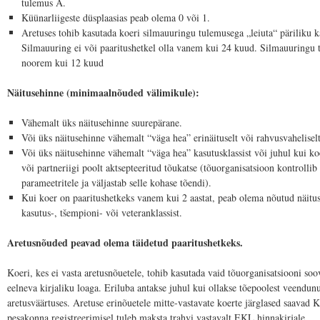
tulemus A.
Küünarliigeste düsplaasias peab olema 0 või 1.
Aretuses tohib kasutada koeri silmauuringu tulemusega „leiuta“ päriliku 
Silmauuring ei või paaritushetkel olla vanem kui 24 kuud. Silmauuringu t
noorem kui 12 kuud
Näitusehinne (minimaalnõuded välimikule):
Vähemalt üks näitusehinne suurepärane.
Või üks näitusehinne vähemalt “väga hea” erinäituselt või rahvusvaheliselt
Või üks näitusehinne vähemalt “väga hea” kasutusklassist või juhul kui k
või partneriigi poolt aktsepteeritud tõukatse (tõuorganisatsioon kontrollib
parameetritele ja väljastab selle kohase tõendi).
Kui koer on paaritushetkeks vanem kui 2 aastat, peab olema nõutud näitus
kasutus-, tšempioni- või veteranklassist.
Aretusnõuded peavad olema täidetud paaritushetkeks.
Koeri, kes ei vasta aretusnõuetele, tohib kasutada vaid tõuorganisatsiooni soo
eelneva kirjaliku loaga. Eriluba antakse juhul kui ollakse tõepoolest veendunu
aretusväärtuses. Aretuse erinõuetele mitte-vastavate koerte järglased saavad K
pesakonna registreerimisel tuleb maksta trahvi vastavalt EKL hinnakirjale.