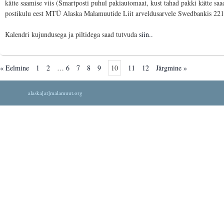
kätte saamise viis (Smartposti puhul pakiautomaat, kust tahad pakki kätte saad
postikulu eest MTÜ Alaska Malamuutide Liit arveldusarvele Swedbankis 2
Kalendri kujundusega ja piltidega saad tutvuda
siin
.
.
« Eelmine
1
2
…
6
7
8
9
10
11
12
Järgmine »
alaska[at]malamuut.org