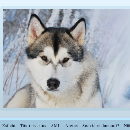
Esileht
Tõu tutvustus
AML
Aretus
Soovid malamuuti?
Nä