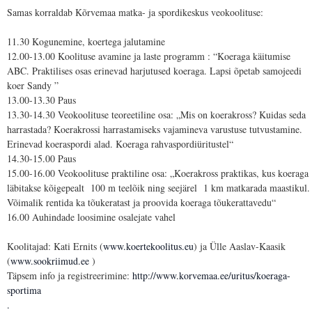
Samas korraldab Kõrvemaa matka- ja spordikeskus veokoolituse:
11.30 Kogunemine, koertega jalutamine
12.00-13.00 Koolituse avamine ja laste programm : “Koeraga käitumise
ABC. Praktilises osas erinevad harjutused koeraga. Lapsi õpetab samojeedi
koer Sandy ”
13.00-13.30 Paus
13.30-14.30 Veokoolituse teoreetiline osa: „Mis on koerakross? Kuidas seda
harrastada? Koerakrossi harrastamiseks vajamineva varustuse tutvustamine.
Erinevad koeraspordi alad. Koeraga rahvaspordiüritustel“
14.30-15.00 Paus
15.00-16.00 Veokoolituse praktiline osa: „Koerakross praktikas, kus koeraga
läbitakse kõigepealt 100 m teelõik ning seejärel 1 km matkarada maastikul.
Võimalik rentida ka tõukeratast ja proovida koeraga tõukerattavedu“
16.00 Auhindade loosimine osalejate vahel
Koolitajad: Kati Ernits (
www.koertekoolitus.eu
) ja Ülle Aaslav-Kaasik
(
www.sookriimud.ee
)
Täpsem info ja registreerimine:
http://www.korvemaa.ee/uritus/koeraga-
sportima
.