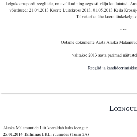
kelgukoeraspordi reeglitele, on avalikud ning aegsasti välja kuulutatud. Aas
võistlused: 21.04.2013 Koerte Luitekross 2013, 01.05.2013 Keila Krossi
Talvekarika ühe koera tõukekelguv
~~~
Ootame dokumente Aasta Alaska Malamuudi
valitakse 2013 aasta parimad näituste
Reeglid ja kandideerimisklass
.
Loengu
Alaska Malamuutide Liit korraldab kaks loengut:
25.01.2014 Tallinnas
EKLi ruumides (Tuisu 2A)