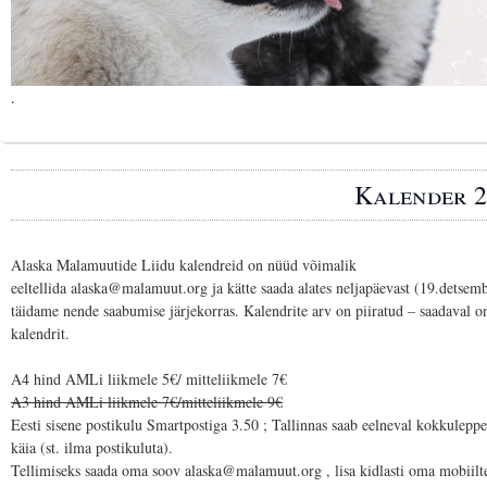
.
Kalender 2
Alaska Malamuutide Liidu kalendreid on nüüd võimalik
eeltellida
alaska@malamuut.org ja kätte saada alates neljapäevast (19.detsemb
täidame nende saabumise järjekorras. Kalendrite arv on piiratud – saadaval on
kalendrit.
A4 hind AMLi liikmele 5€/ mitteliikmele 7€
A3 hind AMLi liikmele 7€/mitteliikmele 9€
Eesti sisene postikulu Smartpostiga 3.50 ; Tallinnas saab eelneval kokkuleppel
käia (st. ilma postikuluta).
Tellimiseks saada oma soov alaska@malamuut.org , lisa kidlasti oma mobiilt