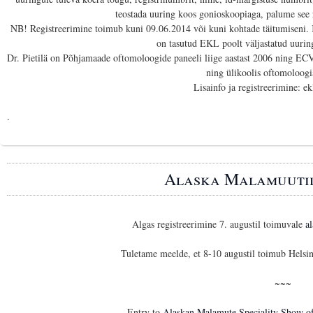
teostada uuring koos gonioskoopiaga, palume see r
NB! Registreerimine toimub kuni 09.06.2014 või kuni kohtade täitumiseni. K
on tasutud EKL poolt väljastatud uurin
Dr. Pietilä on Põhjamaade oftomoloogide paneeli liige aastast 2006 ning ECV
ning ülikoolis oftomoloog
Lisainfo ja registreerimine: e
.
Alaska Malamuutid
Algas registreerimine 7. augustil toimuvale
a
Tuletame meelde, et 8-10 augustil toimub Helsin
~~~
Entry to
Alaskan Malamute Speciality Show of