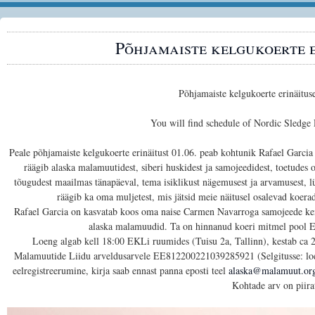
Põhjamaiste kelgukoerte 
Põhjamaiste kelgukoerte erinäitus
You will find schedule of Nordic Sledge
Peale põhjamaiste kelgukoerte erinäitust 01.06. peab kohtunik Rafael Garci
räägib alaska malamuutidest, siberi huskidest ja samojeedidest, toetudes 
tõugudest maailmas tänapäeval, tema isiklikust nägemusest ja arvamusest, lü
räägib ka oma muljetest, mis jätsid meie näitusel osalevad koerad
Rafael Garcia on kasvatab koos oma naise Carmen Navarroga samojeede ke
alaska malamuudid.
Ta on hinnanud koeri mitmel pool E
Loeng algab kell 18:00 EKLi ruumides (Tuisu 2a, Tallinn), kestab ca 
Malamuutide Liidu arveldusarvele EE812200221039285921 (Selgitusse: loeng
eelregistreerumine, kirja saab ennast panna eposti teel
alaska@malamuut.or
Kohtade arv on piira