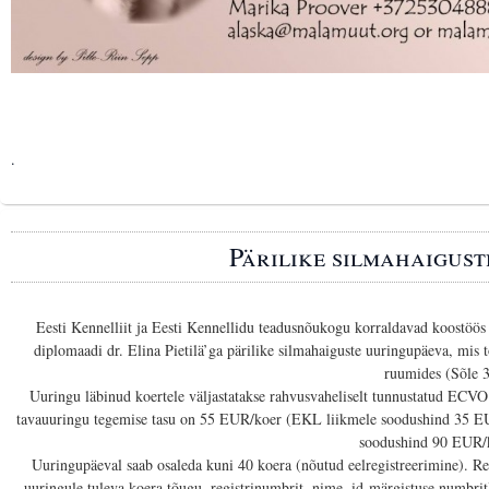
.
Pärilike silmahaigus
Eesti Kennelliit ja Eesti Kennellidu teadusnõukogu korraldavad koostö
diplomaadi dr. Elina Pietilä’ga pärilike silmahaiguste uuringupäeva, mi
ruumides (Sõle 3
Uuringu läbinud koertele väljastatakse rahvusvaheliselt tunnustatud ECVO 
tavauuringu tegemise tasu on 55 EUR/koer (EKL liikmele soodushind 35 
soodushind 90 EUR/
Uuringupäeval saab osaleda kuni 40 koera (nõutud eelregistreerimine). Reg
uuringule tuleva koera tõugu, registrinumbrit, nime, id-märgistuse numbrit)