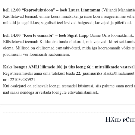
kell 12.00 “Reproduktsioon” – loeb Laura Linntamm
(Viljandi Männimäe
Käsitletavad teemad: emase koera innatsükel ja isase koera reageerimine sellele
müüdid ja tegelikkus; sugulisel teel levivad haigused; kasvajad ja põletikud.
kell 14.00 “Koerte esmaabi” – loeb Sigrit Lapp
(Janne Orro loomakliinik,
Käistletavad teemad: Kuidas ära tunda olukordi, mis vajavad kiiret sekkumi
olema. Millised on olulisemad esmaabivõtted, mida iga koeraomanik võiks te
jõudmiseni või loomaarsti saabumiseni.
Kaks loengut
AMLi liikmele
10€ ja üks loeng 6€ ;
mitteliikmele
vastaval
22. jaanuariks
Registreerimiseks anna oma tulekust teada
alaska@malamuut.o
nr.: 221039285921
Kui osalejatel on eelnevalt loengu teemadel küsimusi, siis palume saata nee
nad saaks nendega arvestada loengute ettevalmistamisel.
.
Häid püh