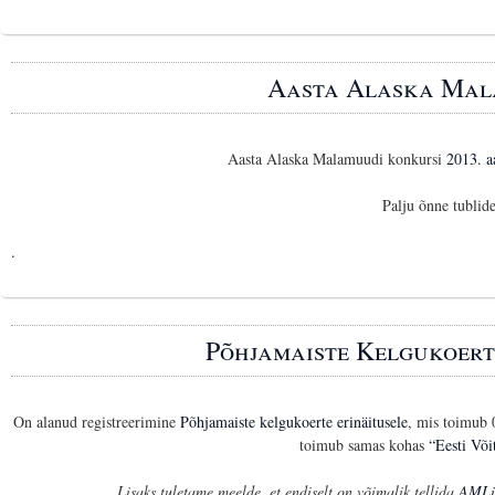
Aasta Alaska Mal
Aasta Alaska Malamuudi konkursi
2013. a
Palju õnne tublide
.
Põhjamaiste Kelgukoert
On alanud registreerimine
Põhjamaiste kelgukoerte erinäitusele
, mis toimub 
toimub samas kohas
“Eesti Või
Lisaks tuletame meelde, et endiselt on võimalik tellida
AMLi 