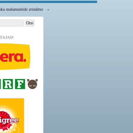
ska malamuutide erinäitus
»
tajad