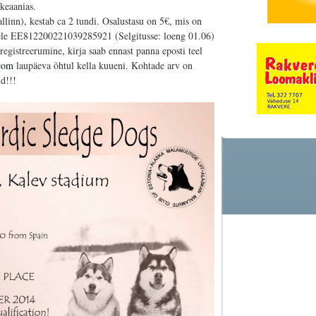
keaanias.
linn), kestab ca 2 tundi. Osalustasu on 5€, mis on
ele EE812200221039285921 (Selgitusse: loeng 01.06)
registreerumine, kirja saab ennast panna eposti teel
com
laupäeva õhtul kella kuueni. Kohtade arv on
ud!!!