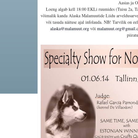
Aasias ja O
Loeng algab kell 18:00 EKLi ruumides (Tuisu 2a, Tal
võimalik kanda Alaska Malamuutide Liidu arveldusarv
või tasuda näituse ajal infolauda. NB! Tarvilik on eel
alaska@malamuut.org
või
malamuut.org@gmail.
piirat