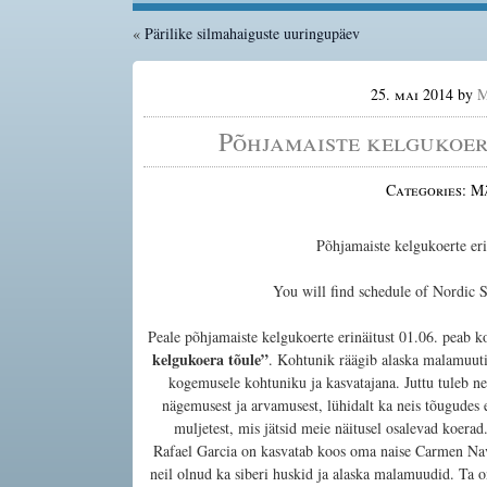
«
Pärilike silmahaiguste uuringupäev
25. mai 2014
by
M
Põhjamaiste kelgukoer
Categories: 
Põhjamaiste kelgukoerte eri
You will find schedule of Nordic
Peale põhjamaiste kelgukoerte erinäitust 01.06. peab 
kelgukoera tõule”
. Kohtunik räägib alaska malamuutid
kogemusele kohtuniku ja kasvatajana. Juttu tuleb ne
nägemusest ja arvamusest, lühidalt ka neis tõugudes 
muljetest, mis jätsid meie näitusel osalevad koerad
Rafael Garcia on kasvatab koos oma naise Carmen Na
neil olnud ka siberi huskid ja alaska malamuudid.
Ta o