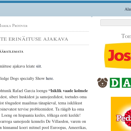
Ala
Otsi:
arika Proover
Toe
te erinäituse ajakava
Määratlemata
näituse ajakava leiate
siit
.
 Sledge Dogs specialty Show
here
.
“Isiklik vaade kolmele
kohtunik Rafael Garcia loengu
est, siberi huskidest ja samojeedidest, toetudes oma
ist tõugudest maailmas tänapäeval, tema isiklikust
esinevatest tervise probleemidest. Ta räägib ka oma
. Loeng on hispaania keeles, tõlkega eesti keelde!
varroga samojeede kennelis
De Villaodon, varem on
n hinnanud koeri mitmel pool Euroopas, Ameerikas,