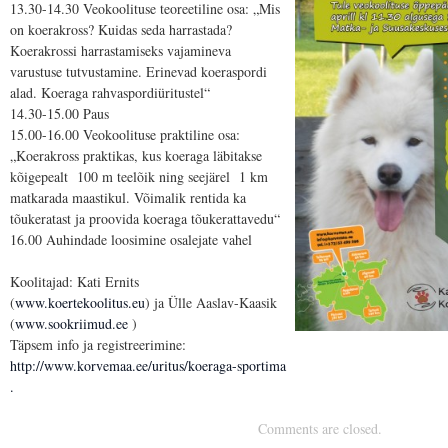
13.30-14.30 Veokoolituse teoreetiline osa: „Mis
on koerakross? Kuidas seda harrastada?
Koerakrossi harrastamiseks vajamineva
varustuse tutvustamine. Erinevad koeraspordi
alad. Koeraga rahvaspordiüritustel“
14.30-15.00 Paus
15.00-16.00 Veokoolituse praktiline osa:
„Koerakross praktikas, kus koeraga läbitakse
kõigepealt 100 m teelõik ning seejärel 1 km
matkarada maastikul. Võimalik rentida ka
tõukeratast ja proovida koeraga tõukerattavedu“
16.00 Auhindade loosimine osalejate vahel
Koolitajad: Kati Ernits
(
www.koertekoolitus.eu
) ja Ülle Aaslav-Kaasik
(
www.sookriimud.ee
)
Täpsem info ja registreerimine:
http://www.korvemaa.ee/uritus/koeraga-sportima
.
Comments are closed.