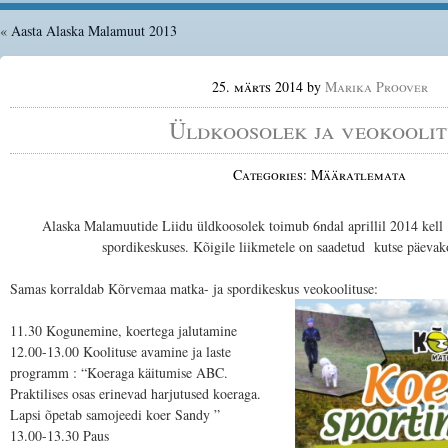
«
Aasta Alaska Malamuut 2013
25. märts 2014
by
Marika Proover
Üldkoosolek ja veokoolit
Categories: Määratlemata
Alaska Malamuutide Liidu üldkoosolek toimub 6ndal aprillil 2014 kel
spordikeskuses. Kõigile liikmetele on saadetud kutse päevako
Samas korraldab Kõrvemaa matka- ja spordikeskus veokoolituse:
11.30 Kogunemine, koertega jalutamine
12.00-13.00 Koolituse avamine ja laste
programm : “Koeraga käitumise ABC.
Praktilises osas erinevad harjutused koeraga.
Lapsi õpetab samojeedi koer Sandy ”
13.00-13.30 Paus