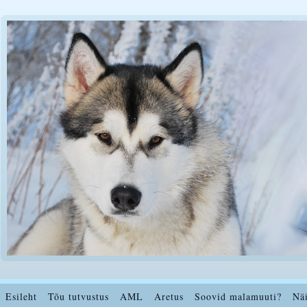
Esileht
Tõu tutvustus
AML
Aretus
Soovid malamuuti?
Nä