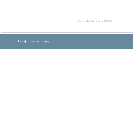
.
Comments are closed.
alaska[at]malamuut.org