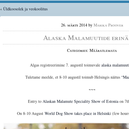
«
Üldkoosolek ja veokoolitus
26. märts 2014
by
Marika Proover
Alaska Malamuutide erinä
Categories: Määratlemata
Algas registreerimine 7. augustil toimuvale
alaska malamuuti
Tuletame meelde, et 8-10 augustil toimub Helsingis näitus
“Maa
~~~
Entry to
Alaskan Malamute Speciality Show of Estonia
on 7th
On 8-10 August
World Dog Show takes place in Helsinki
(few hours