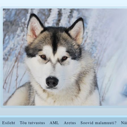
Esileht
Tõu tutvustus
AML
Aretus
Soovid malamuuti?
Nä