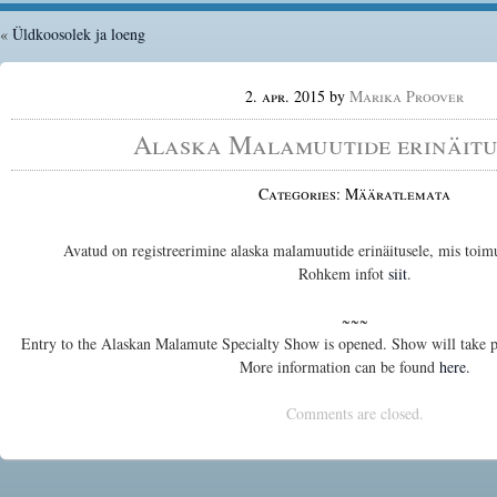
«
Üldkoosolek ja loeng
2. apr. 2015
by
Marika Proover
Alaska Malamuutide erinäitu
Categories: Määratlemata
Avatud on registreerimine alaska malamuutide erinäitusele, mis toi
Rohkem infot
siit
.
~~~
Entry to the Alaskan Malamute Specialty Show is opened. Show will take p
More information can be found
here.
Comments are closed.