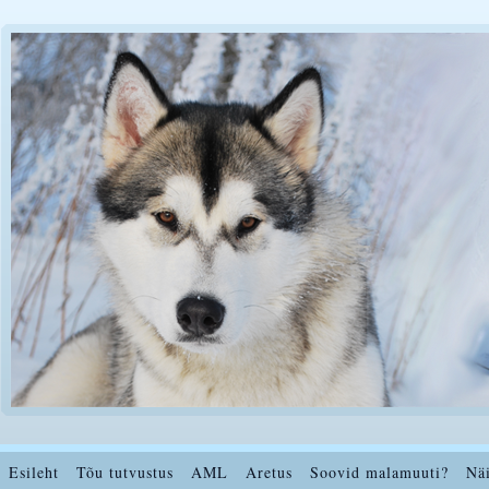
Esileht
Tõu tutvustus
AML
Aretus
Soovid malamuuti?
Nä