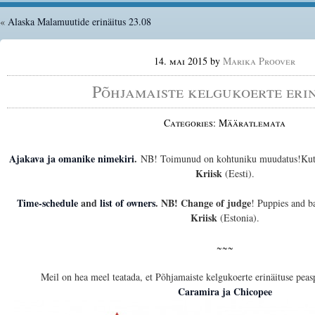
«
Alaska Malamuutide erinäitus 23.08
14. mai 2015
by
Marika Proover
Põhjamaiste kelgukoerte eri
Categories: Määratlemata
Ajakava
ja
omanike nimekiri
.
NB! Toimunud on kohtuniku muudatus!Kutsi
Kriisk
(Eesti).
Time-schedule
and
list of owners
. NB! Change of judge
! Puppies and b
Kriisk
(Estonia).
~~~
Meil on hea meel teatada, et Põhjamaiste kelgukoerte erinäituse peasp
Caramira ja Chicopee