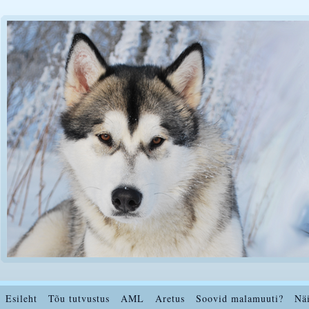
Esileht
Tõu tutvustus
AML
Aretus
Soovid malamuuti?
Nä