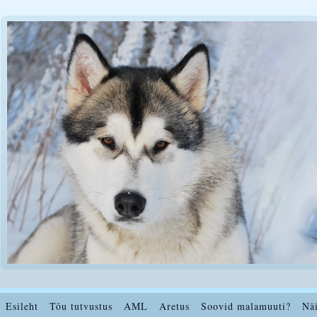
Esileht
Tõu tutvustus
AML
Aretus
Soovid malamuuti?
Nä