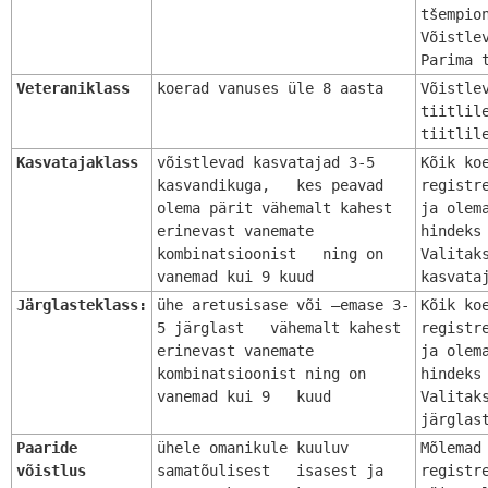
tšempio
Võistle
Parima 
Veteraniklass
koerad vanuses üle 8 aasta
Võistle
tiitlil
tiitlil
Kasvatajaklass
võistlevad kasvatajad 3-5
Kõik ko
kasvandikuga, kes peavad
registr
olema pärit vähemalt kahest
ja olem
erinevast vanemate
hindeks
kombinatsioonist ning on
Valitak
vanemad kui 9 kuud
kasvata
Järglasteklass:
ühe aretusisase või –emase 3-
Kõik ko
5 järglast vähemalt kahest
registr
erinevast vanemate
ja olem
kombinatsioonist ning on
hindeks
vanemad kui 9 kuud
Valitak
järglas
Paaride
ühele omanikule kuuluv
Mõlemad
võistlus
samatõulisest isasest ja
registr