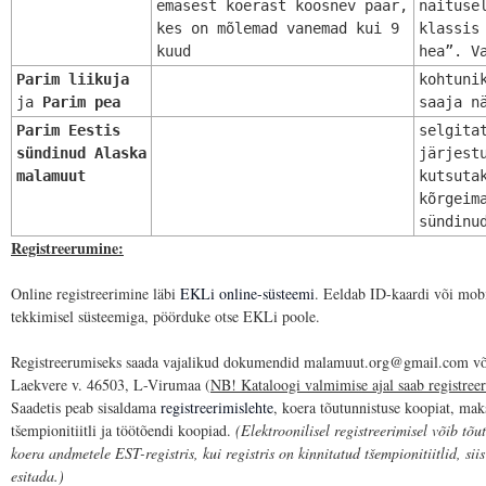
emasest koerast koosnev paar,
näituse
kes on mõlemad vanemad kui 9
klassis
kuud
hea”. V
Parim liikuja
kohtuni
ja
Parim pea
saaja n
Parim Eestis
selgita
sündinud Alaska
järjest
malamuut
kutsuta
kõrgeim
sündinu
Registreerumine:
Online registreerimine läbi
EKLi online-süsteemi
. Eeldab ID-kaardi või mob
tekkimisel süsteemiga, pöörduke otse EKLi poole.
Registreerumiseks saada vajalikud dokumendid malamuut.org@gmail.com või
Laekvere v. 46503, L-Virumaa (
NB! Kataloogi valmimise ajal saab registreeru
Saadetis peab sisaldama
registreerimislehte
, koera tõutunnistuse koopiat, mak
tšempionitiitli ja töötõendi koopiad.
(Elektroonilisel registreerimisel võib tõu
koera andmetele EST-registris, kui registris on kinnitatud tšempionitiitlid, sii
esitada.)