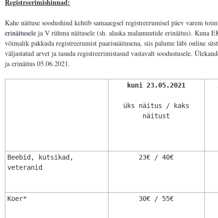
Registreerimishinnad:
Kahe näituse soodushind kehtib samaaegsel registreerumisel päev varem toi
erinäitusele
ja V rühma näitusele (sh. alaska malamuutide erinäitus). Kuna E
võimalik pakkuda registreerumist paarisnäitusena, siis palume läbi online süs
väljastatud arvet ja tasuda registreerimistasud vastavalt soodustusele. Ülekan
ja erinäitus 05.06.2021.
kuni 23.05.2021
üks näitus / kaks
näitust
Beebid, kutsikad,
23€ / 40€
veteranid
Koer*
30€ / 55€