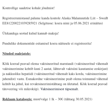
Kontrollige saadetise kohale jõudmist!
Registreerumistasud palume kanda kontole Alaska Malamuutide Liit – Swe
EE812200221039285921 (Selgitusse: koera nimi ja 05.06.2021 erinäitus)
Ülekandega seotud kulud kannab maksja!
Puudulike dokumentide esitamisel koera näitusele ei registreerita!
Nõuded osalejatele:
Kõik koerad peavad olema vaktsineeritud marutaudi (vaktsineeritud vähemalt
vaktsineerimine kehtib kuni 2 aastat, lähtuvalt vaktsiini kasutamise eeskirjas
ja nakkusliku hepatiidi (vaktsineeritud vähemalt kaks korda, vaktsineerimine 
juhendist) vastu. Esmakordne vaktsineerimine peab olema toimunud vähemalt
kehtib ka juhul, kui revaktsineerimistähtaeg on ületatud. Kõik koerad peava
tätoveering või mikrokiip).
Vaktsineerimisest täpsemalt
.
Reklaam kataloogis:
must/valge 1 lk – 30€ (tähtaeg 30.05.2021)