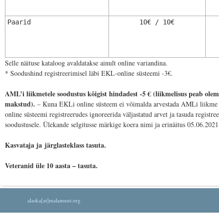
Paarid
10€ / 10€
Selle näituse kataloog avaldatakse ainult online variandina.
* Soodushind registreerimisel läbi EKL-online süsteemi -3€.
AML’i liikmetele soodustus kõigist hindadest -5 € (liikmelisus peab olem
makstud).
– Kuna EKLi online süsteem ei võimalda arvestada AMLi liikme s
online süsteemi registreerudes ignoreerida väljastatud arvet ja tasuda registre
soodustusele. Ülekande selgitusse märkige koera nimi ja erinäitus 05.06.2021
Kasvataja ja järglasteklass tasuta.
Veteranid üle 10 aasta – tasuta.
alaska[at]malamuut.org