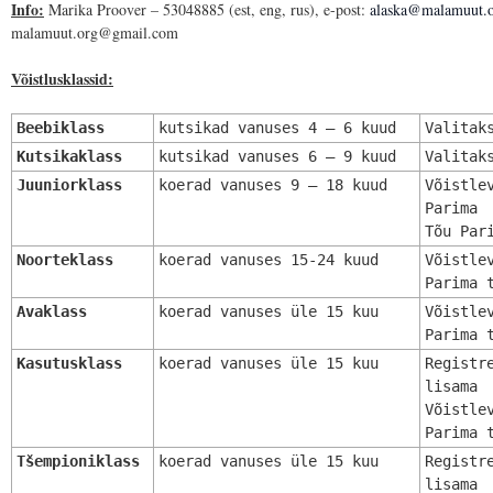
Info:
Marika Proover – 53048885 (est, eng, rus), e-post:
alaska@malamuut.
malamuut.org@gmail.com
Võistlusklassid:
Beebiklass
kutsikad vanuses 4 – 6 kuud
Valitak
Kutsikaklass
kutsikad vanuses 6 – 9 kuud
Valitak
Juuniorklass
koerad vanuses 9 – 18 kuud
Võistle
Parima 
Tõu Par
Noorteklass
koerad vanuses 15-24 kuud
Võistle
Parima 
Avaklass
koerad vanuses üle 15 kuu
Võistle
Parima 
Kasutusklass
koerad vanuses üle 15 kuu
Registr
lisama 
Võistle
Parima 
Tšempioniklass
koerad vanuses üle 15 kuu
Registr
lisama