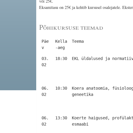
või 25€.
Eksamitasu on 25€ ja kehtib kursusel osalejatele. Ekste
Põhikursuse teemad
Päe
Kella
Teema
v
-aeg
Päe
Kella
Teema
03.
18:30
EKL üldalused ja normatii
v
-aeg
02
06.
10:30
Koera anatoomia, füsioloo
02
geneetika
06.
13:30
Koerte haigused, profülak
02
esmaabi