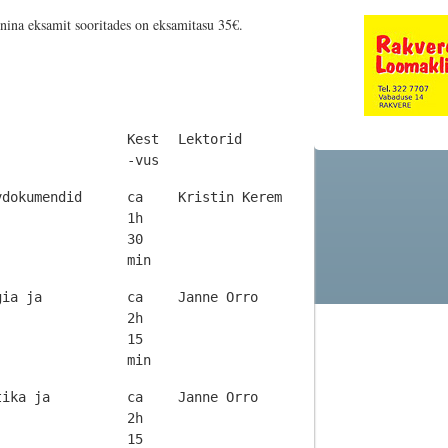
rnina eksamit sooritades on eksamitasu 35€.
Kest
Lektorid
-vus
Kest
Lektorid
vdokumendid
ca
Kristin Kerem
-vus
1h
30
min
gia ja
ca
Janne Orro
2h
15
min
tika ja
ca
Janne Orro
2h
15