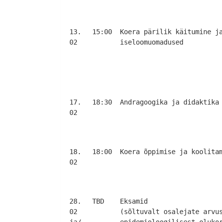
13.
15:00
Koera pärilik käitumine j
02
iseloomuomadused
17.
18:30
Andragoogika ja didaktika
02
18.
18:00
Koera õppimise ja koolita
02
28.
TBD
Eksamid
02
(sõltuvalt osalejate arvu