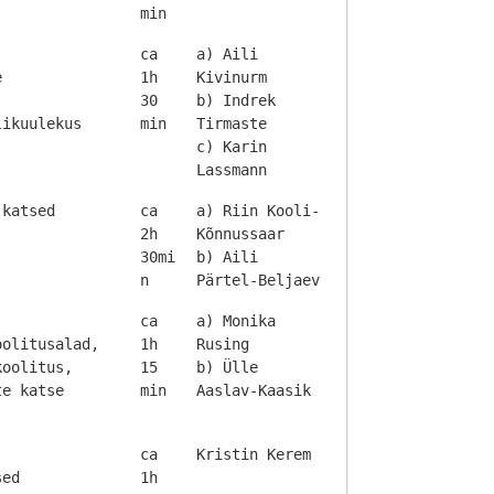
min
ca
a) Aili
e
1h
Kivinurm
30
b) Indrek
likuulekus
min
Tirmaste
c) Karin
Lassmann
 katsed
ca
a) Riin Kooli-
2h
Kõnnussaar
30mi
b) Aili
n
Pärtel-Beljaev
ca
a) Monika
oolitusalad,
1h
Rusing
koolitus,
15
b) Ülle
te katse
min
Aaslav-Kaasik
ca
Kristin Kerem
sed
1h