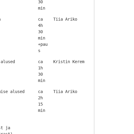
30
min
a
ca
Tiia Ariko
4h
30
min
+pau
s
 alused
ca
Kristin Kerem
1h
30
min
mise alused
ca
Tiia Ariko
2h
15
min
st ja