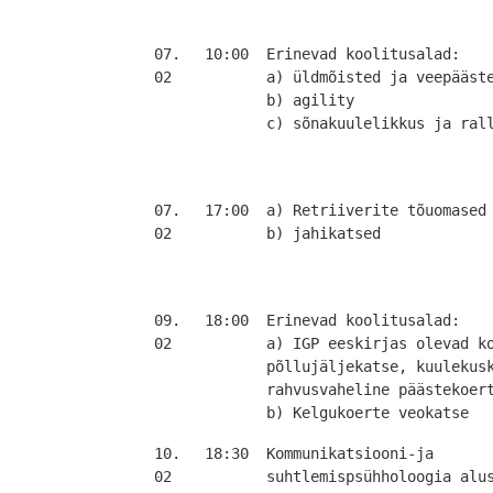
07.
10:00
Erinevad koolitusalad:
02
a) üldmõisted ja veepääst
b) agility
c) sõnakuulelikkus ja ral
07.
17:00
a) Retriiverite tõuomased
02
b) jahikatsed
09.
18:00
Erinevad koolitusalad:
02
a) IGP eeskirjas olevad k
põllujäljekatse, kuulekus
rahvusvaheline päästekoer
b) Kelgukoerte veokatse
10.
18:30
Kommunikatsiooni-ja
02
suhtlemispsühholoogia alu