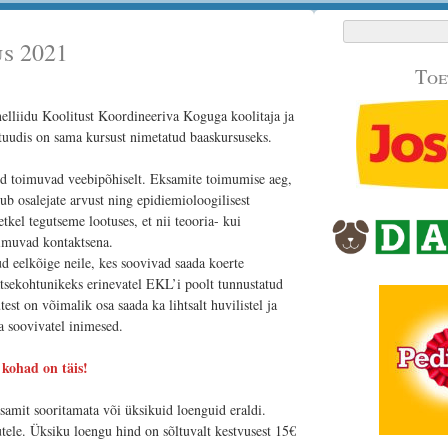
Otsi:
s 2021
Toe
elliidu Koolitust Koordineeriva Koguga koolitaja ja
tuudis on sama kursust nimetatud baaskursuseks.
d toimuvad veebipõhiselt. Eksamite toimumise aeg,
tub osalejate arvust ning epidiemioloogilisest
etkel tegutseme lootuses, et nii teooria- kui
imuvad kontaktsena.
d eelkõige neile, kes soovivad saada koerte
atsekohtunikeks erinevatel EKL’i poolt tunnustatud
est on võimalik osa saada ka lihtsalt huvilistel ja
a soovivatel inimesed.
kohad on täis!
samit sooritamata või üksikuid loenguid eraldi.
utele. Üksiku loengu hind on sõltuvalt kestvusest 15€