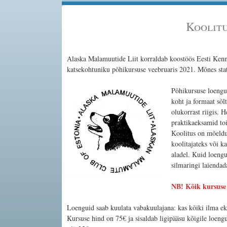
Koolitu
Alaska Malamuutide Liit korraldab koostöös Eesti Kenn
katsekohtuniku põhikursuse veebruaris 2021. Mõnes sta
Põhikursuse loengu
koht ja formaat sõl
olukorrast riigis. H
praktikaeksamid to
Koolitus on mõeldu
koolitajateks või k
aladel. Kuid loengut
silmaringi laiendad
NB! Kõik kursuse 
Loenguid saab kuulata vabakuulajana: kas kõiki ilma ek
Kursuse hind on 75€ ja sisaldab ligipääsu kõigile loeng