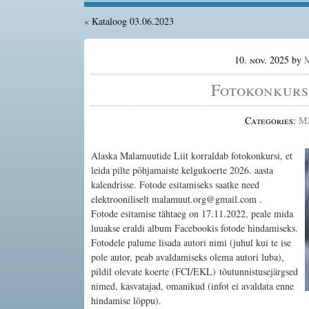
«
Kataloog 03.06.2023
10. nov. 2025
by
M
Fotokonkurss
Categories:
M
Alaska Malamuutide Liit korraldab fotokonkursi, et
leida pilte põhjamaiste kelgukoerte 2026. aasta
kalendrisse. Fotode esitamiseks saatke need
elektrooniliselt malamuut.org@gmail.com .
Fotode esitamise tähtaeg on 17.11.2022, peale mida
luuakse eraldi album Facebookis fotode hindamiseks.
Fotodele palume lisada autori nimi (juhul kui te ise
pole autor, peab avaldamiseks olema autori luba),
pildil olevate koerte (FCI/EKL) tõutunnistusejärgsed
nimed, kasvatajad, omanikud (infot ei avaldata enne
hindamise lõppu).