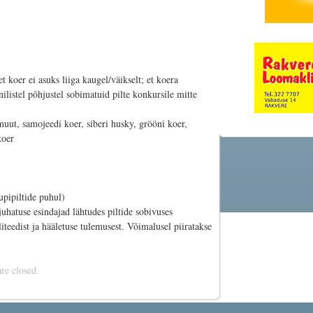
et koer ei asuks liiga kaugel/väikselt; et koera
nilistel põhjustel sobimatuid pilte konkursile mitte
uut, samojeedi koer, siberi husky, grööni koer,
koer
upipiltide puhul)
uhatuse esindajad lähtudes piltide sobivuses
iteedist ja hääletuse tulemusest. Võimalusel piiratakse
e closed.