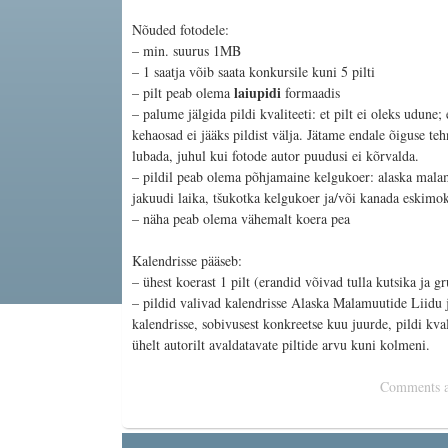
Nõuded fotodele:
– min. suurus 1MB
– 1 saatja võib saata konkursile kuni 5 pilti
laiupidi
– pilt peab olema
formaadis
– palume jälgida pildi kvaliteeti: et pilt ei oleks udune; 
kehaosad ei jääks pildist välja. Jätame endale õiguse teh
lubada, juhul kui fotode autor puudusi ei kõrvalda.
– pildil peab olema põhjamaine kelgukoer: alaska malam
jakuudi laika, tšukotka kelgukoer ja/või kanada eskimo
– näha peab olema vähemalt koera pea
Kalendrisse pääseb:
– ühest koerast 1 pilt (erandid võivad tulla kutsika ja gr
– pildid valivad kalendrisse Alaska Malamuutide Liidu j
kalendrisse, sobivusest konkreetse kuu juurde, pildi kval
ühelt autorilt avaldatavate piltide arvu kuni kolmeni.
Comments ar