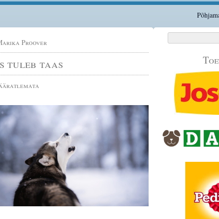
Põhjama
Otsi:
arika Proover
Toe
 tuleb taas
ääratlemata