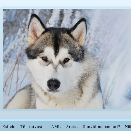
Esileht
Tõu tutvustus
AML
Aretus
Soovid malamuuti?
Nä