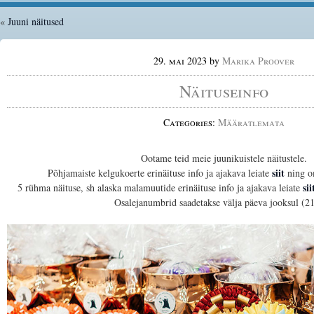
«
Juuni näitused
29. mai 2023
by
Marika Proover
Näituseinfo
Categories:
Määratlemata
Ootame teid meie juunikuistele näitustele.
siit
Põhjamaiste kelgukoerte erinäituse info ja ajakava leiate
ning 
sii
5 rühma näituse, sh alaska malamuutide erinäituse info ja ajakava leiate
Osalejanumbrid saadetakse välja päeva jooksul (21