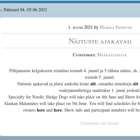
«
Näitused 04.-05.06.2021
1. juuni 2021
by
Marika Proover
Näituste ajakavad
Categories:
Määratlemata
Põhjamaiste kelgukoerte erinäitus toimub 4. juunil ja 5 rühma näitus, sh.
toimub 5. juunil.
siit
siit
Näituste ajakavad ja platsi asukoha leiate
, omanike nimekirja
osalejanumbritega saadetakse 1. juuni jooksul
Specialty for Nordic Sledge Dogs will take place on 4th June and Show for
Alaskan Malamutes will take place on 5th June. You will find schedules fo
here
here
owners
and
. Show info and participant numbers will be 
Comments are closed.