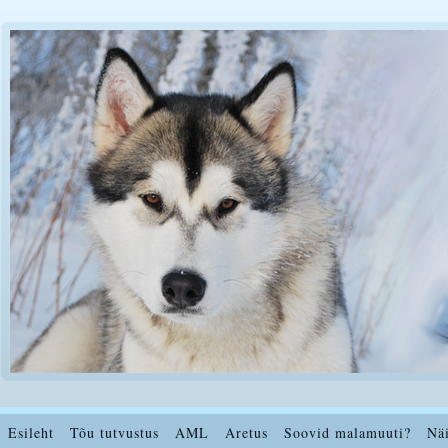
Esileht
Tõu tutvustus
AML
Aretus
Soovid malamuuti?
Nä