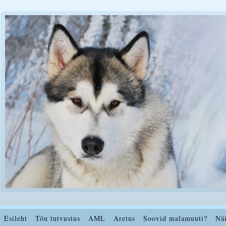
Esileht
Tõu tutvustus
AML
Aretus
Soovid malamuuti?
Nä