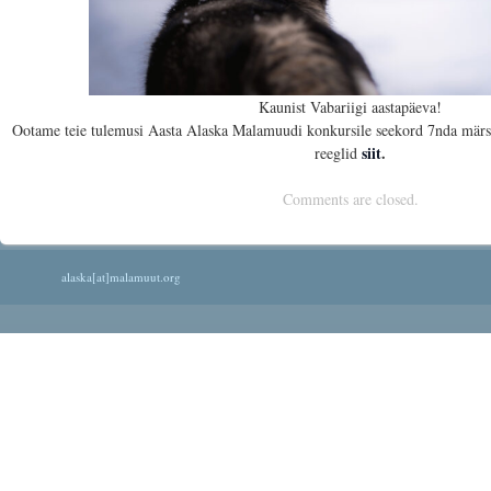
Kaunist Vabariigi aastapäeva!
Ootame teie tulemusi Aasta Alaska Malamuudi konkursile seekord 7nda märsti
siit
.
reeglid
Comments are closed.
alaska[at]malamuut.org