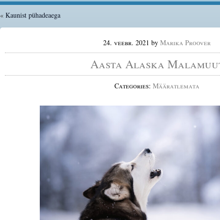
«
Kaunist pühadeaega
24. veebr. 2021
by
Marika Proover
Aasta Alaska Malamuu
Categories:
Määratlemata