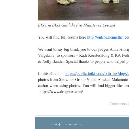
BIS I ja BISS Galilahi Fist Minister of Colonel
You will find full results here
http://online.kennellii
We want to say big thank you to our judges Anna Albri
Valgekihv; to sponsors – Kadi Koertesalong & K9, Pedig
& Nelly Bander. Special thanks to people who helped pu
In this album –
https://public.fotki.com/ivitriinv/dogs
photos from Show for Group V and Alaskan Malamute Spe
author when using photos. You will find bigger files her
https://www.dropbox.com/
Comments ar
alaska[at]malamuut.org