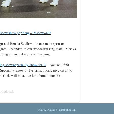
t.ee/show/show.php?lang=1&show=488
go and Renata Seidlova; to our main sponsor
ree, Recander; to our wonderful ring staff – Marika
tting up and taking down the ring.
/dog-shows/speciality-show-for-2/
– you will find
ciality Show by Ivi Triin. Please give credit to
e (link will be active for a bout a month) –
e closed.
© 2012 Alaska Malamuutide Liit