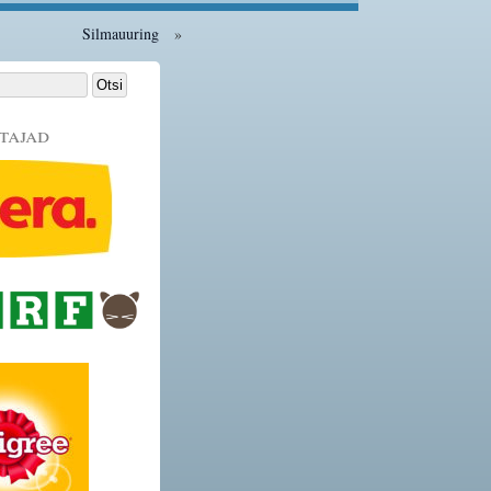
Silmauuring
»
tajad