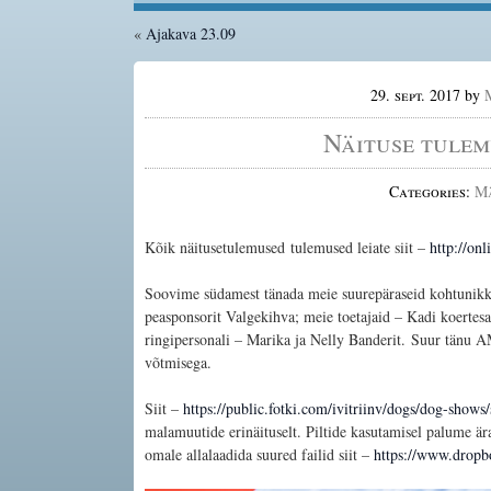
«
Ajakava 23.09
29. sept. 2017
by
Näituse tulemu
Categories:
M
Kõik näitusetulemused tulemused leiate siit –
http://on
Soovime südamest tänada meie suurepäraseid kohtunikk
peasponsorit Valgekihva; meie toetajaid – Kadi koertesa
ringipersonali – Marika ja Nelly Banderit. Suur tänu AM
võtmisega.
Siit –
https://public.fotki.com/ivitriinv/dogs/dog-shows/
malamuutide erinäituselt.
Piltide kasutamisel palume är
omale allalaadida suured failid siit –
https://www.dropb