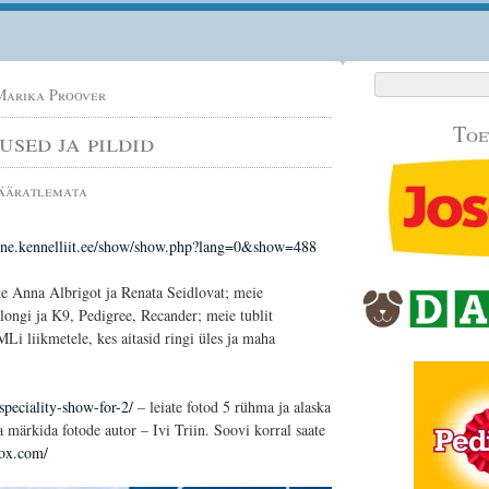
Otsi:
Marika Proover
Toe
sed ja pildid
ääratlemata
line.kennelliit.ee/show/show.php?lang=0&show=488
e Anna Albrigot ja Renata Seidlovat; meie
longi ja K9, Pedigree, Recander; meie tublit
Li liikmetele, kes aitasid ringi üles ja maha
speciality-show-for-2/
– leiate fotod 5 rühma ja alaska
a märkida fotode autor – Ivi Triin
. Soovi korral saate
ox.com/