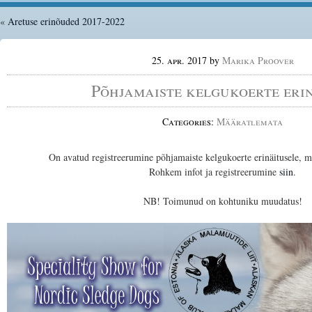
«
Aretuse erinõuded 2017-2022
25. apr. 2017
by
Marika Proover
Põhjamaiste kelgukoerte eri
Categories:
Määratlemata
On avatud registreerumine põhjamaiste kelgukoerte erinäitusele, 
Rohkem infot ja registreerumine
siin
.
NB! Toimunud on kohtuniku muudatus!