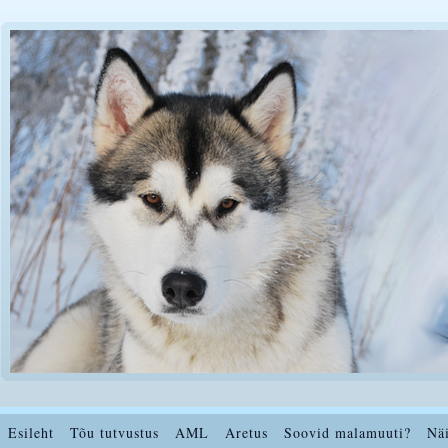
Esileht
Tõu tutvustus
AML
Aretus
Soovid malamuuti?
Nä