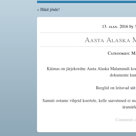
«
Häid jõule!
13. jaan. 2016
by
Aasta Alaska 
Categories: 
Käimas on järjekordne Aasta Alaska Malamuudi kon
dokumente kun
Reeglid on leitavad
siit
Samuti ootame vihjeid koertele, kelle saavutused ei ma
äramärk
Comments ar