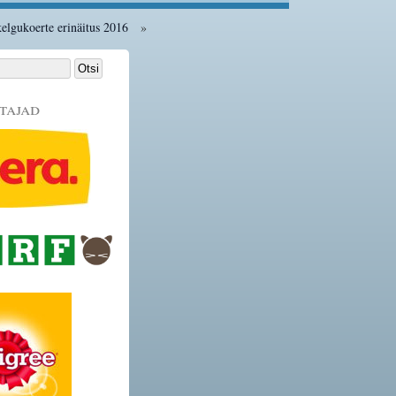
elgukoerte erinäitus 2016
»
tajad