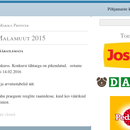
Põhjamaiste k
Otsi:
Marika Proover
Toe
Malamuut 2015
Määratlemata
kurss. Konkursi tähtaega on pikendatud, ootame
i 14.02.2016
ja arvutustabelid
siit
.
hu praeguste reeglite raamidesse, kuid kes vääriksid
imist.
e closed.