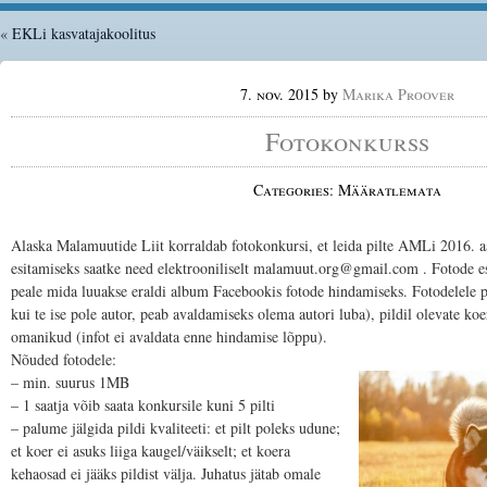
«
EKLi kasvatajakoolitus
7. nov. 2015
by
Marika Proover
Fotokonkurss
Categories: Määratlemata
Alaska Malamuutide Liit korraldab fotokonkursi, et leida pilte AMLi 2016. a
esitamiseks saatke need elektrooniliselt malamuut.org@gmail.com . Fotode e
peale mida luuakse eraldi album Facebookis fotode hindamiseks. Fotodelele p
kui te ise pole autor, peab avaldamiseks olema autori luba), pildil olevate ko
omanikud (infot ei avaldata enne hindamise lõppu).
Nõuded fotodele:
– min. suurus 1MB
– 1 saatja võib saata konkursile kuni 5 pilti
– palume jälgida pildi kvaliteeti: et pilt poleks udune;
et koer ei asuks liiga kaugel/väikselt; et koera
kehaosad ei jääks pildist välja. Juhatus jätab omale