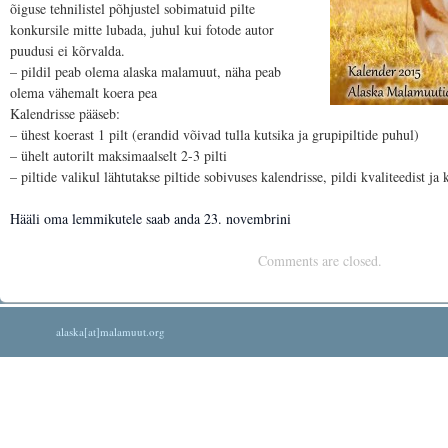
õiguse tehnilistel põhjustel sobimatuid pilte
konkursile mitte lubada, juhul kui fotode autor
puudusi ei kõrvalda.
– pildil peab olema alaska malamuut, näha peab
olema vähemalt koera pea
Kalendrisse pääseb:
– ühest koerast 1 pilt (erandid võivad tulla kutsika ja grupipiltide puhul)
– ühelt autorilt maksimaalselt 2-3 pilti
– piltide valikul lähtutakse piltide sobivuses kalendrisse, pildi kvaliteedist ja
Hääli oma lemmikutele saab anda 23. novembrini
Comments are closed.
alaska[at]malamuut.org