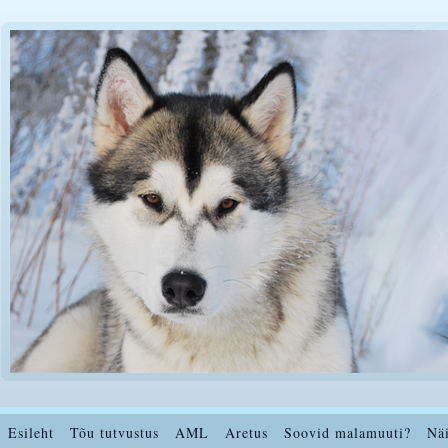
Esileht
Tõu tutvustus
AML
Aretus
Soovid malamuuti?
Nä